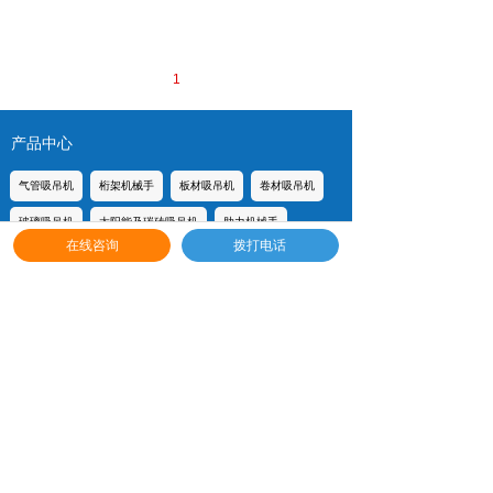
1
产品中心
气管吸吊机
桁架机械手
板材吸吊机
卷材吸吊机
玻璃吸吊机
太阳能及碳砖吸吊机
助力机械手
在线咨询
拨打电话
真空吸盘搬运车
立柱悬臂吊
刚性起重机
智能葫芦
非标定制设备
真空泵
真空吸盘配件
联系我们
186-1616-5011
地址：上海市松江区新桥镇民强路485号D栋